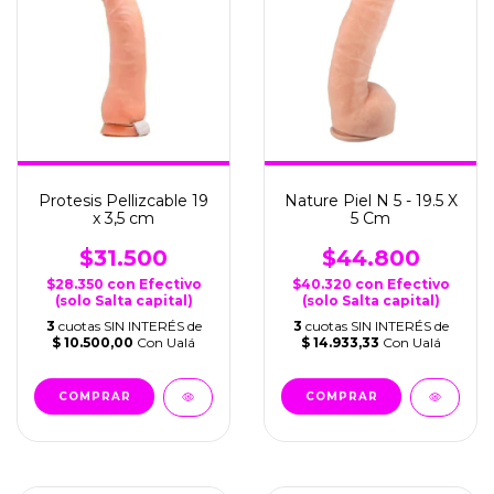
Protesis Pellizcable 19
Nature Piel N 5 - 19.5 X
x 3,5 cm
5 Cm
$31.500
$44.800
$28.350
con
Efectivo
$40.320
con
Efectivo
(solo Salta capital)
(solo Salta capital)
3
cuotas SIN INTERÉS de
3
cuotas SIN INTERÉS de
$ 10.500,00
Con Ualá
$ 14.933,33
Con Ualá