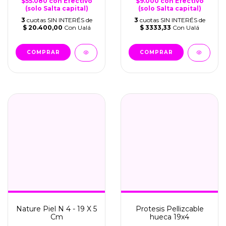
$55.080
con
Efectivo
$9.000
con
Efectivo
(solo Salta capital)
(solo Salta capital)
3
cuotas SIN INTERÉS de
3
cuotas SIN INTERÉS de
$ 20.400,00
Con Ualá
$ 3333,33
Con Ualá
COMPRAR
COMPRAR
Nature Piel N 4 - 19 X 5
Protesis Pellizcable
Cm
hueca 19x4