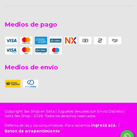
Medios de pago
Medios de envío
Copyright Sex Shop en Salta | Juguetes Sexuales con Envío Discreto |
Salta Sex Shop - 2026. Todos los derechos reservados.
Defensa de las y los consumidores. Para reclamos
ingresá acá.
/
Botón de arrepentimiento