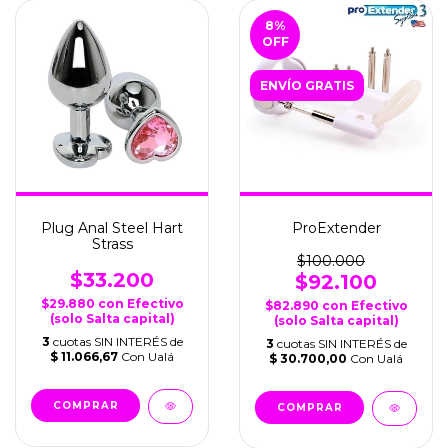
8
%
OFF
ENVÍO GRATIS
Plug Anal Steel Hart
ProExtender
Strass
$100.000
$33.200
$92.100
$29.880
con
Efectivo
$82.890
con
Efectivo
(solo Salta capital)
(solo Salta capital)
3
cuotas SIN INTERÉS de
3
cuotas SIN INTERÉS de
$ 11.066,67
Con Ualá
$ 30.700,00
Con Ualá
COMPRAR