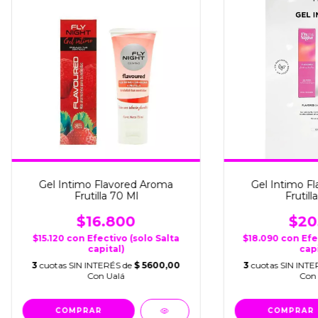
Gel Intimo Flavored Aroma
Gel Intimo F
Frutilla 70 Ml
Frutill
$16.800
$20
$15.120
con
Efectivo (solo Salta
$18.090
con
Efe
capital)
capi
3
cuotas SIN INTERÉS de
$ 5600,00
3
cuotas SIN INT
Con Ualá
Con 