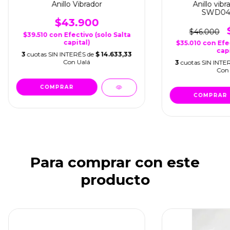
Anillo Vibrador
Anillo vibr
SWD045
$43.900
$46.000
$39.510
con
Efectivo (solo Salta
capital)
$35.010
con
Efe
capi
3
cuotas SIN INTERÉS de
$ 14.633,33
Con Ualá
3
cuotas SIN INTE
Con 
Para comprar con este
producto