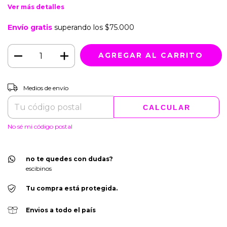
Ver más detalles
Envío gratis
superando los
$75.000
CAMBIAR CP
Entregas para el CP:
Medios de envío
CALCULAR
No sé mi código postal
no te quedes con dudas?
escibinos
Tu compra está protegida.
Envios a todo el país